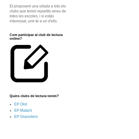
Et proposem una ullada a tots els
clubs que tenim repartits arreu de
totes les escoles, i si estàs
interessat, unir-te a un d'ells.
Com participar al club de lectura
online?
Quins clubs de lectura tenim?
EP Olot
EP Mataró
EP Granollers