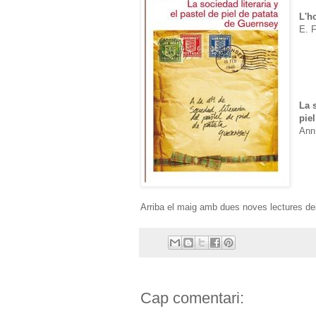
L'h
E. F
La s
pie
Ann
Arriba el maig amb dues noves lectures del
Cap comentari: