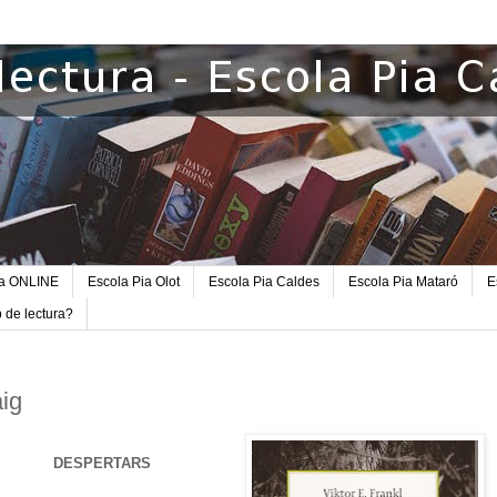
ra ONLINE
Escola Pia Olot
Escola Pia Caldes
Escola Pia Mataró
E
b de lectura?
aig
DESPERTARS