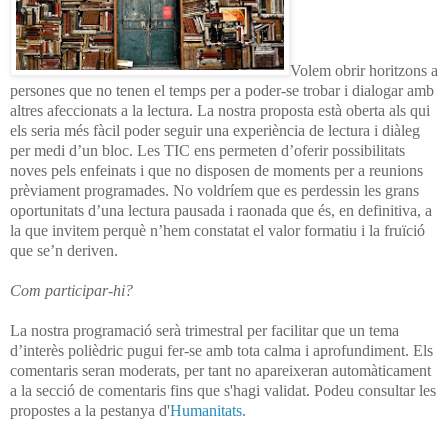
Volem obrir horitzons a
persones que no tenen el temps per a poder-se trobar i dialogar amb
altres afeccionats a la lectura. La nostra proposta està oberta als qui
els seria més fàcil poder seguir una experiència de lectura i diàleg
per medi d’un bloc. Les TIC ens permeten d’oferir possibilitats
noves pels enfeinats i que no disposen de moments per a reunions
prèviament programades. No voldríem que es perdessin les grans
oportunitats d’una lectura pausada i raonada que és, en definitiva, a
la que invitem perquè n’hem constatat el valor formatiu i la fruïció
que se’n deriven.
Com participar-hi?
La nostra programació serà trimestral per facilitar que un tema
d’interès polièdric pugui fer-se amb tota calma i aprofundiment. Els
comentaris seran moderats, per tant no apareixeran automàticament
a la secció de comentaris fins que s'hagi validat. Podeu consultar les
propostes a la pestanya d'
Humanitats
.